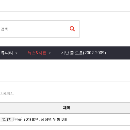
커뮤니티
뉴스&자료
지난 글 모음(2002-2009)
- 1 페이지
제목
[펀글] 30대흡연, 심장병 위험 5배
(C.
17
)