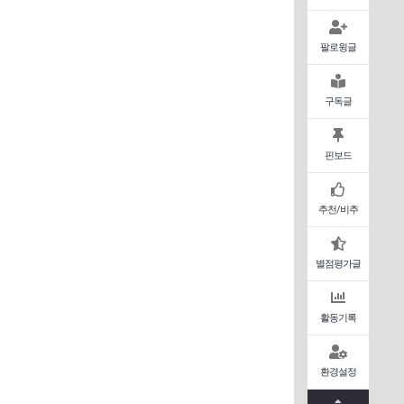
팔로윙글
구독글
핀보드
추천/비추
별점평가글
활동기록
환경설정