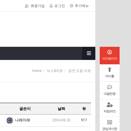
회원가입
로그인
추가메뉴
마이페이지
Home
뉴스&자료
금연 도움 자료
마이홈
내글반응
글쓴이
날짜
뷰
타임라인
나래미래
2004.08.30
917
관심게시판