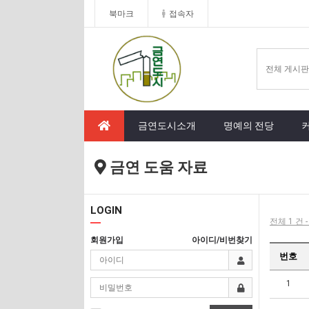
북마크
접속자
금연도시소개
명예의 전당
금연 도움 자료
LOGIN
전체 1 건 
회원가입
아이디/비번찾기
번호
1