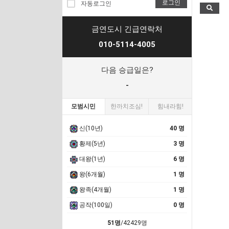
로그인
자동로그인
금연도시 긴급연락처
010-5114-4005
다음 승급일은?
-
모범시민
한까치조심!
힘내라힘!
신(10년)
40 명
황제(5년)
3 명
대왕(1년)
6 명
왕(6개월)
1 명
왕족(4개월)
1 명
공작(100일)
0 명
51명
/42429명