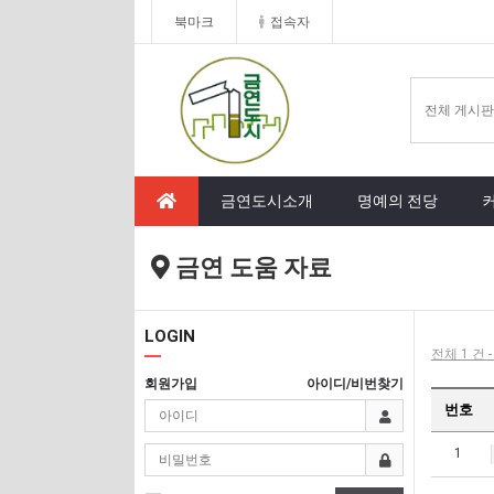
북마크
접속자
금연도시소개
명예의 전당
금연 도움 자료
LOGIN
전체 1 건 
회원가입
아이디/비번찾기
번호
1