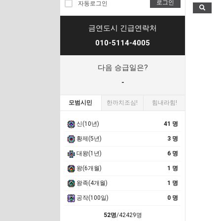
로그인
자동로그인
금연도시 긴급연락처
010-5114-4005
다음 승급일은?
-
모범시민
한까치조심!
힘내라힘!
신(10년)
41 명
황제(5년)
3 명
대왕(1년)
6 명
왕(6개월)
1 명
왕족(4개월)
1 명
공작(100일)
0 명
52명
/42429명