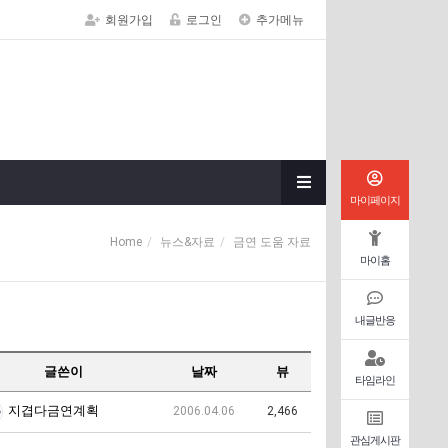
회원가입
로그인
추가메뉴
마이페이지
Home
뉴스&자료
금연 도움 자료
마이홈
내글반응
글쓴이
날짜
뷰
타임라인
지겹다금연계획
2006.04.06
2,466
관심게시판