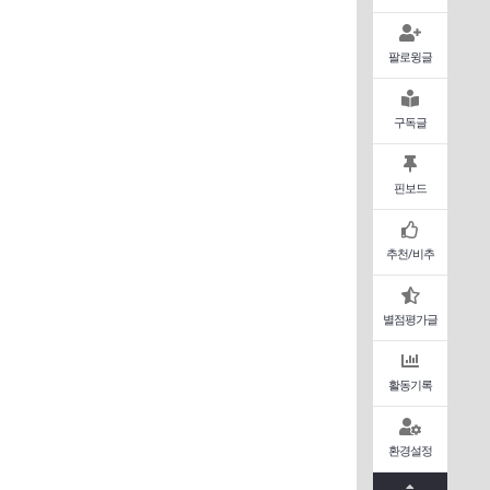
팔로윙글
구독글
핀보드
추천/비추
별점평가글
활동기록
환경설정