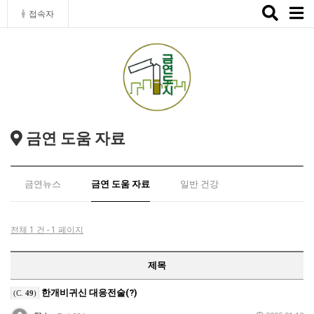
Toggle
접속자
naviga
금연 도움 자료
금연뉴스
금연 도움 자료
일반 건강
전체 1 건 - 1 페이지
제목
한개비귀신 대응전술(?)
(C.
49
)