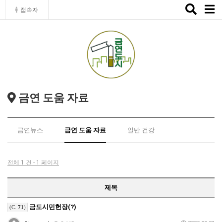
Toggle
접속자
naviga
금연 도움 자료
금연뉴스
금연 도움 자료
일반 건강
전체 1 건 - 1 페이지
제목
금도시민헌장(?)
(C.
71
)