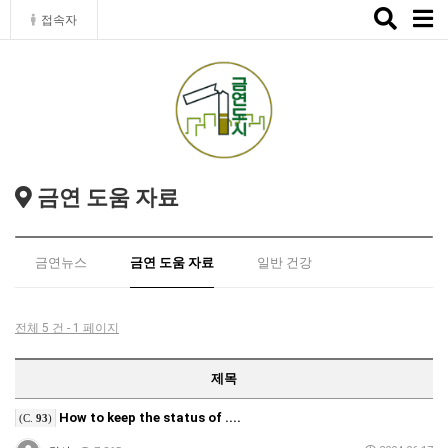
Toggle
접속자
naviga
금연 도움 자료
금연뉴스
금연 도움 자료
일반 건강
전체 5 건 - 1 페이지
제목
How to keep the status of ....
(C.
93
)