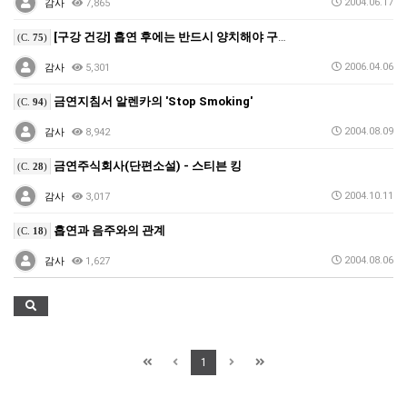
2004.06.17
감사
7,865
[구강 건강] 흡연 후에는 반드시 양치해야 구강암 예방
(C.
75
)
2006.04.06
감사
5,301
금연지침서 알렌카의 'Stop Smoking'
(C.
94
)
2004.08.09
감사
8,942
금연주식회사(단편소설) - 스티븐 킹
(C.
28
)
2004.10.11
감사
3,017
흡연과 음주와의 관계
(C.
18
)
2004.08.06
감사
1,627
1