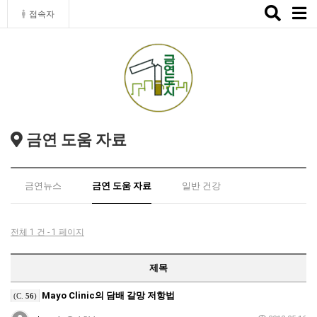
Toggle
접속자
naviga
금연 도움 자료
금연뉴스
금연 도움 자료
일반 건강
전체 1 건 - 1 페이지
제목
Mayo Clinic의 담배 갈망 저항법
(C.
56
)