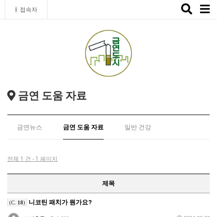
Toggle
접속자
naviga
금연 도움 자료
금연뉴스
금연 도움 자료
일반 건강
전체 1 건 - 1 페이지
제목
니코틴 패치가 뭔가요?
(C.
18
)