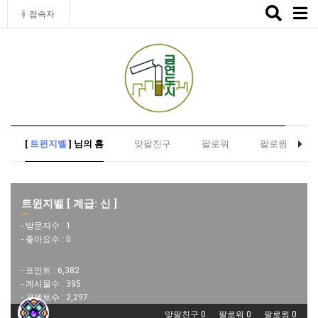
Toggle
접속자
naviga
[
트윈지벨
] 님의 홈
맞팔친구
팔로워
팔로윙
트윈지벨 [ 계급: 신 ]
- 방문자수 :
1
- 좋아요수 :
0
- 포인트 :
6,382
- 게시물수 :
395
- 코멘트수 :
2,297
맞팔친구 0
팔로워 0
팔로윙 0