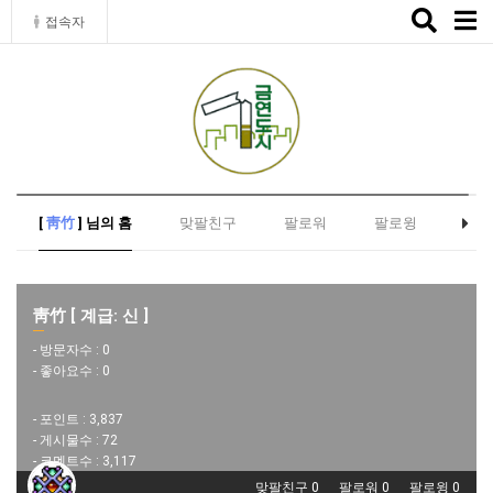
Toggle
접속자
naviga
[
靑竹
] 님의 홈
맞팔친구
팔로워
팔로윙
靑竹 [ 계급: 신 ]
- 방문자수 :
0
- 좋아요수 :
0
- 포인트 :
3,837
- 게시물수 :
72
- 코멘트수 :
3,117
맞팔친구 0
팔로워 0
팔로윙 0