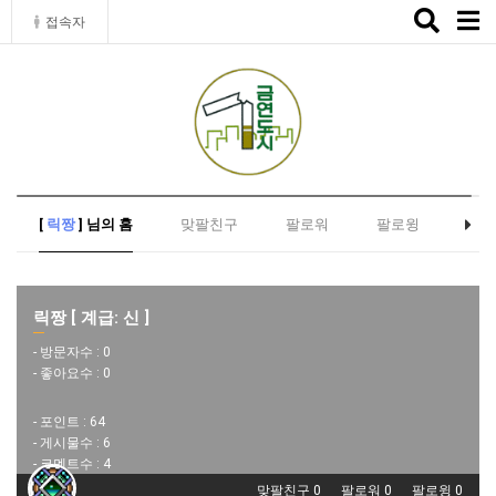
Toggle
접속자
naviga
[
릭짱
] 님의 홈
맞팔친구
팔로워
팔로윙
릭짱 [ 계급: 신 ]
- 방문자수 :
0
- 좋아요수 :
0
- 포인트 :
64
- 게시물수 :
6
- 코멘트수 :
4
맞팔친구 0
팔로워 0
팔로윙 0