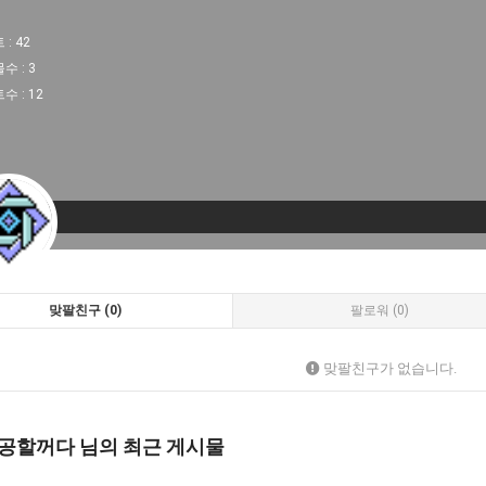
 :
42
물수 :
3
트수 :
12
맞팔친구 (0)
팔로워 (0)
맞팔친구가 없습니다.
공할꺼다 님의 최근 게시물