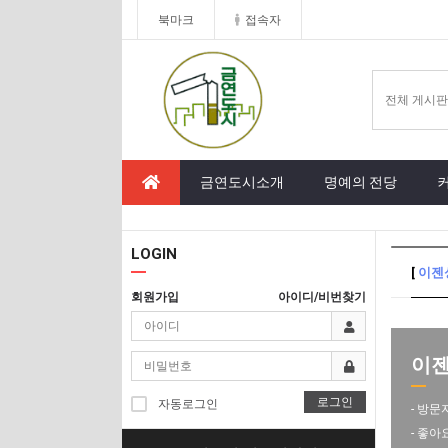
북마크
접속자
금연도시소개
명예의 전당
LOGIN
[
이젠
회원가입
아이디/비번찾기
이젠
로그인
자동로그인
- 방문
- 좋아