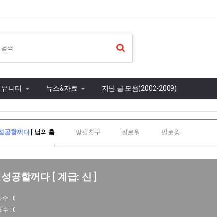
커뮤니티
뉴스&자료
지난 글 모음(2002-2009)
성공할꺼다
] 님의 홈
맞팔친구
팔로워
팔로윙
성공할꺼다 [ 계급: 신 ]
자수 :
0
요수 :
0