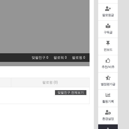
팔로윙글
구독글
핀보드
맞팔친구 0
팔로워 0
팔로윙 0
추천/비추
팔로윙 (0)
별점평가글
맞팔친구 전체보기
활동기록
환경설정