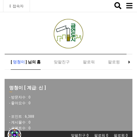
Toggle
접속자
naviga
[
멍청이
] 님의 홈
맞팔친구
팔로워
팔로윙
멍청이 [ 계급: 신 ]
- 방문자수 :
0
- 좋아요수 :
0
- 포인트 :
6,388
- 게시물수 :
0
- 코멘트수 :
0
맞팔친구 0
팔로워 0
팔로윙 0