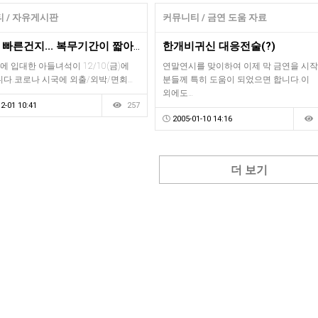
 / 자유게시판
커뮤니티 / 금연 도움 자료
세월이 빠른건지... 복무기간이 짧아진건지..
한개비귀신 대응전술(?)
에 입대한 아들녀석이 12/10(금)에
연말연시를 맞이하여 이제 막 금연을 시
니다.코로나 시국에 외출/외박/면회…
분들께 특히 도움이 되었으면 합니다.이
외에도…
2-01 10:41
257
2005-01-10 14:16
더 보기