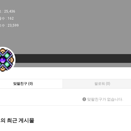
 :
25,436
물수 :
162
트수 :
23,599
맞팔친구 (0)
팔로워 (0)
맞팔친구가 없습니다.
님의 최근 게시물