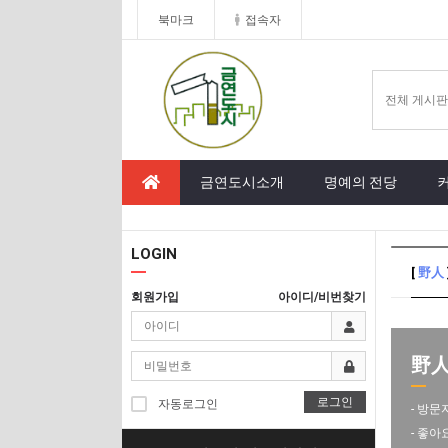
북마크
접속자
금연도시소개
명예의 전당
LOGIN
[
野人
회원가입
아이디/비번찾기
野人 
로그인
자동로그인
- 방문
- 좋아