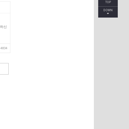
TOP
DOWN
작하신
4834