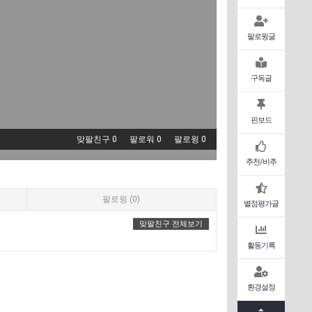
팔로윙글
구독글
핀보드
맞팔친구 0
팔로워 0
팔로윙 0
추천/비추
팔로윙 (0)
별점평가글
맞팔친구 전체보기
활동기록
환경설정