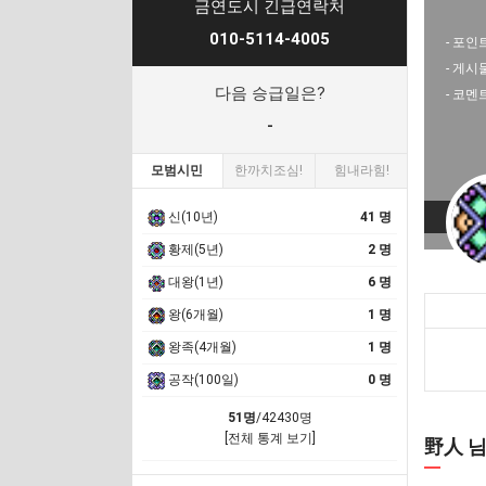
금연도시 긴급연락처
010-5114-4005
- 포인트
- 게시
다음 승급일은?
- 코멘
-
모범시민
한까치조심!
힘내라힘!
신(10년)
41 명
황제(5년)
2 명
대왕(1년)
6 명
왕(6개월)
1 명
왕족(4개월)
1 명
공작(100일)
0 명
51명
/42430명
[전체 통계 보기]
野人 