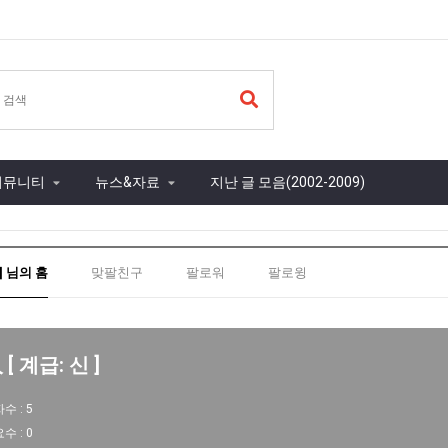
커뮤니티
뉴스&자료
지난 글 모음(2002-2009)
] 님의 홈
맞팔친구
팔로워
팔로윙
[ 계급: 신 ]
자수 :
5
요수 :
0