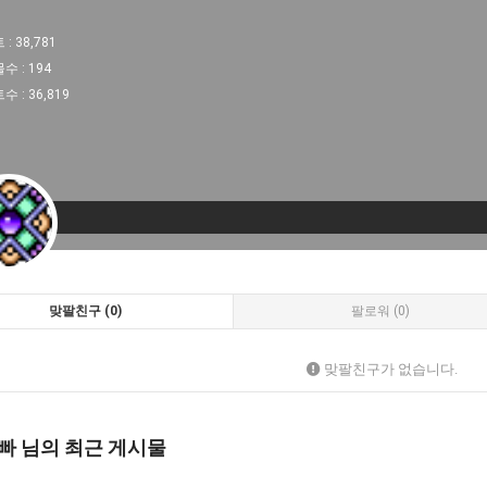
 :
38,781
물수 :
194
트수 :
36,819
맞팔친구 (0)
팔로워 (0)
맞팔친구가 없습니다.
빠 님의 최근 게시물