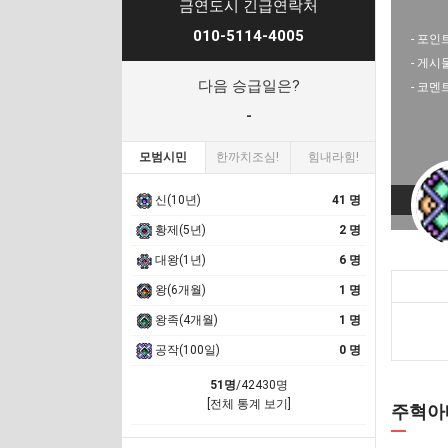
금연도시 긴급연락처
010-5114-4005
- 포인트
- 게시
다음 승급일은?
- 코멘
-
모범시민
한까치조심!
힘내라힘!
신(10년)
41 명
황제(5년)
2 명
대왕(1년)
6 명
왕(6개월)
1 명
왕족(4개월)
1 명
공작(100일)
0 명
51명
/42430명
[전체 통계 보기]
주혁아