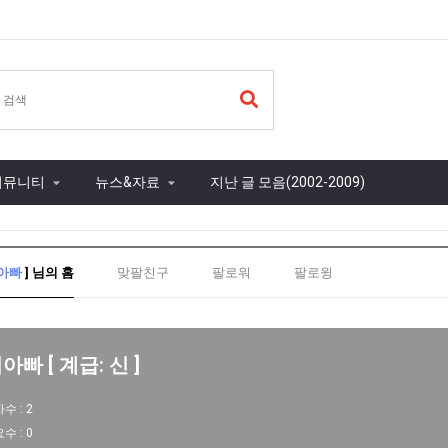
커뮤니티
뉴스&자료
지난 글 모음(2002-2009)
아빠
] 님의 홈
맞팔친구
팔로워
팔로윙
아빠 [ 계급: 신 ]
자수 :
2
요수 :
0