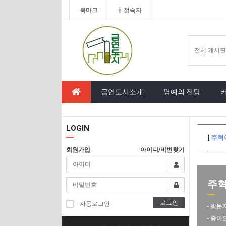
북마크
접속자
금연도시소개
명예의 전당
LOGIN
[
주혁
회원가입
아이디/비번찾기
주혁
로그인
자동로그인
- 방문
- 좋아