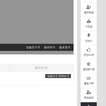
팔로윙글
구독글
핀보드
맞팔친구 0
팔로워 0
팔로윙 0
추천/비추
팔로윙 (0)
별점평가글
맞팔친구 전체보기
활동기록
환경설정