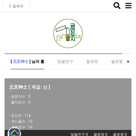
Toggle
접속자
naviga
[
北京神士
] 님의 홈
맞팔친구
팔로워
팔로윙
北京神士 [ 계급: 신 ]
- 방문자수 :
0
- 좋아요수 :
0
- 포인트 :
116
- 게시물수 :
10
- 코멘트수 :
16
맞팔친구 0
팔로워 0
팔로윙 0