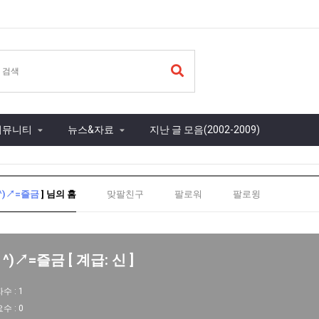
커뮤니티
뉴스&자료
지난 글 모음(2002-2009)
 ^)↗=즐금
] 님의 홈
맞팔친구
팔로워
팔로윙
 ^)↗=즐금 [ 계급: 신 ]
자수 :
1
요수 :
0