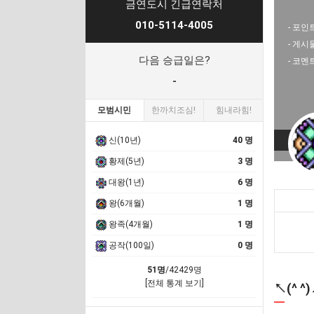
금연도시 긴급연락처
010-5114-4005
- 포인트
- 게시
다음 승급일은?
- 코멘
-
모범시민
한까치조심!
힘내라힘!
신(10년)
40 명
황제(5년)
3 명
대왕(1년)
6 명
왕(6개월)
1 명
왕족(4개월)
1 명
공작(100일)
0 명
51명
/42429명
[전체 통계 보기]
↖(^ 