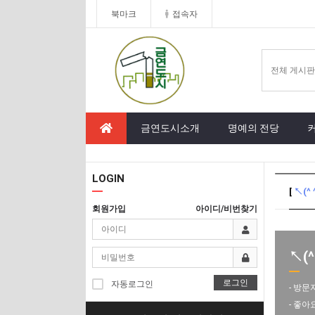
북마크
접속자
금연도시소개
명예의 전당
LOGIN
[
↖(^
회원가입
아이디/비번찾기
↖(^
로그인
자동로그인
- 방문
- 좋아