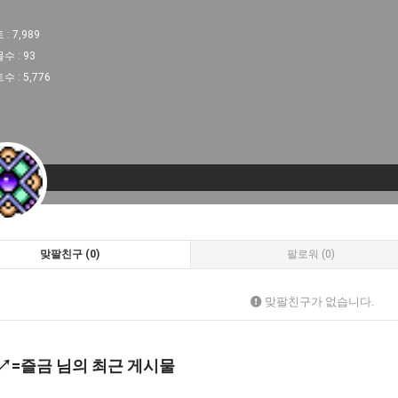
 :
7,989
물수 :
93
트수 :
5,776
맞팔친구 (0)
팔로워 (0)
맞팔친구가 없습니다.
^)↗=즐금 님의 최근 게시물