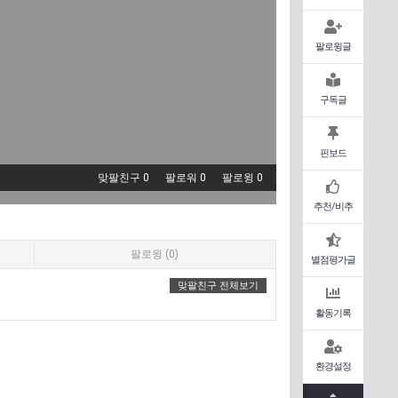
팔로윙글
구독글
핀보드
맞팔친구 0
팔로워 0
팔로윙 0
추천/비추
팔로윙 (0)
별점평가글
맞팔친구 전체보기
활동기록
환경설정