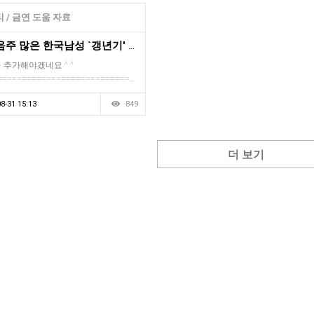
 / 금연 도움 자료
"흡연.음주 많은 한국남성 `갱년기' 주의"
 추가해야겠네요 ^ ^
===========================…
8-31 15:13
849
더 보기