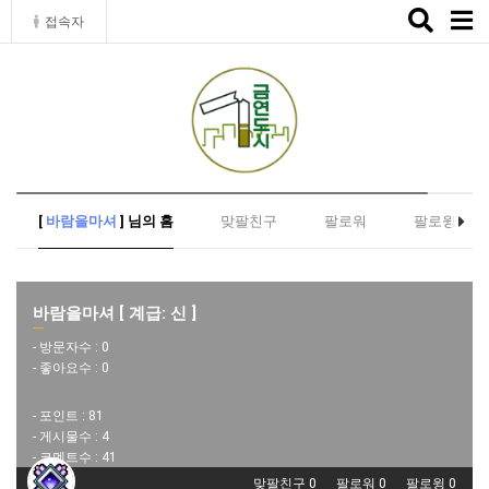
Toggle
접속자
naviga
[
바람을마셔
] 님의 홈
맞팔친구
팔로워
팔로윙
바람을마셔 [ 계급: 신 ]
- 방문자수 :
0
- 좋아요수 :
0
- 포인트 :
81
- 게시물수 :
4
- 코멘트수 :
41
맞팔친구 0
팔로워 0
팔로윙 0