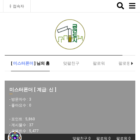
Toggle
접속자
naviga
[
미스터폰더
] 님의 홈
맞팔친구
팔로워
팔로윙
미스터폰더 [ 계급: 신 ]
- 방문자수 :
3
- 좋아요수 :
0
- 포인트 :
5,860
- 게시물수 :
37
- 코멘트수 :
5,477
맞팔친구 0
팔로워 0
팔로윙 0