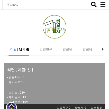
Toggle
접속자
naviga
[
리턴
] 님의 홈
맞팔친구
팔로워
팔로윙
리턴 [ 계급: 신 ]
- 방문자수 :
0
- 좋아요수 :
0
- 포인트 :
239
- 게시물수 :
13
- 코멘트수 :
109
맞팔친구 0
팔로워 0
팔로윙 0