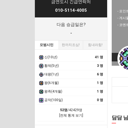
금연도시 긴급연락처
010-5114-4005
- 포인트
- 게시
다음 승급일은?
- 코멘
-
모범시민
한까치조심!
힘내라힘!
신(10년)
41 명
황제(5년)
3 명
대왕(1년)
6 명
왕(6개월)
1 명
왕족(4개월)
1 명
공작(100일)
0 명
52명
/42429명
[전체 통계 보기]
담담 