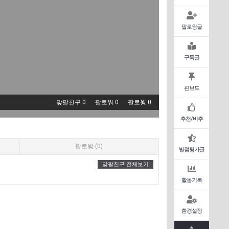
팔로윙글
구독글
핀보드
맞팔친구 0
팔로워 0
팔로윙 0
추천/비추
팔로윙 (0)
별점평가글
맞팔친구 전체보기
활동기록
환경설정