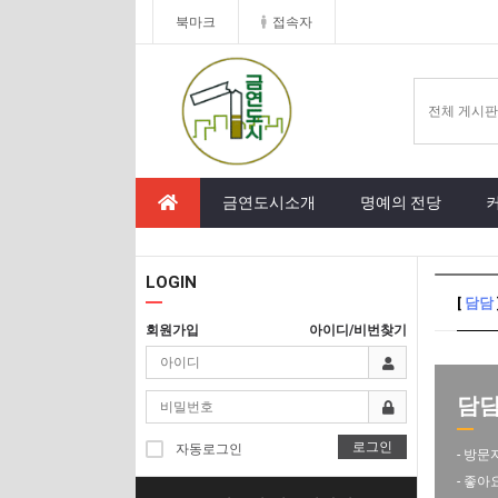
북마크
접속자
금연도시소개
명예의 전당
LOGIN
[
담담
회원가입
아이디/비번찾기
담담 
로그인
자동로그인
- 방문
- 좋아