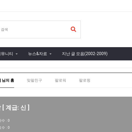
커뮤니티
뉴스&자료
지난 글 모음(2002-2009)
] 님의 홈
맞팔친구
팔로워
팔로윙
[ 계급: 신 ]
자수 :
0
요수 :
0