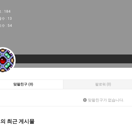
 :
184
물수 :
13
트수 :
54
맞팔친구 (0)
팔로워 (0)
맞팔친구가 없습니다.
님의 최근 게시물