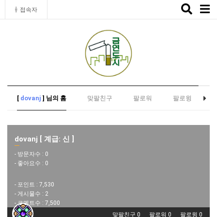
Toggle
접속자
naviga
[
dovanj
] 님의 홈
맞팔친구
팔로워
팔로윙
dovanj [ 계급: 신 ]
- 방문자수 :
0
- 좋아요수 :
0
- 포인트 :
7,530
- 게시물수 :
2
- 코멘트수 :
7,500
맞팔친구 0
팔로워 0
팔로윙 0