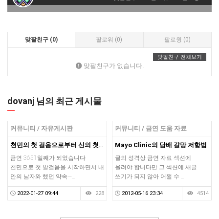
맞팔친구 (0)
팔로워 (0)
팔로윙 (0)
맞팔친구 전체보기
맞팔친구가 없습니다.
dovanj 님의 최근 게시물
커뮤니티 / 자유게시판
커뮤니티 / 금연 도움 자료
천민의 첫 걸음으로부터 신의 첫 걸음까지 3651일
Mayo Clinic의 담배 갈망 저항법
금연 3651일째가 되었습니다
글의 성격상 금연 자료 섹션에
천민으로 첫 발걸음을 시작하면서 내
올려야 합니다만 그 섹션에 새글
안의 남자와 했던 약속—…
쓰기가 되지 않아 어쩔 수 …
2022-01-27 09:44
228
2012-05-16 23:34
4514