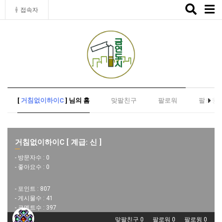
Toggle
접속자
naviga
[
거침없이하이C
] 님의 홈
맞팔친구
팔로워
팔로윙
거침없이하이C [ 계급: 신 ]
- 방문자수 :
0
- 좋아요수 :
0
- 포인트 :
807
- 게시물수 :
41
- 코멘트수 :
397
맞팔친구 0
팔로워 0
팔로윙 0