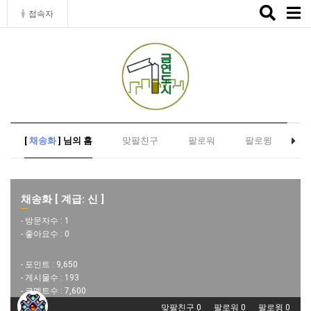
Toggle
접속자
naviga
[
채송화
] 님의 홈
맞팔친구
팔로워
팔로윙
채송화 [ 계급: 신 ]
- 방문자수 :
1
- 좋아요수 :
0
- 포인트 :
9,650
- 게시물수 :
193
- 코멘트수 :
7,600
맞팔친구 0
팔로워 0
팔로윙 0