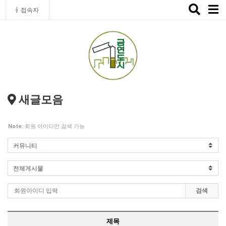
Toggle
접속자
naviga
새글모음
Note:
회원 아이디만 검색 가능
검색
제목