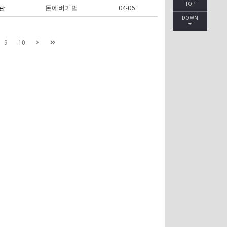
TOP
판
돈에버기법
04-06
DOWN
9
10