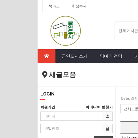
북마크
접속자
금연도시소개
명예의 전당
새글모음
LOGIN
Note:
회원
회원가입
아이디/비번찾기