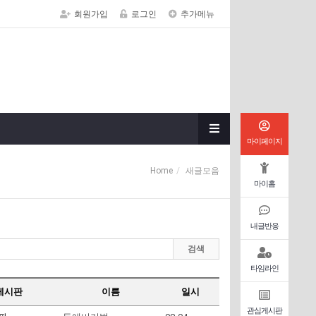
회원가입
로그인
추가메뉴
마이페이지
Home
새글모음
마이홈
내글반응
검색
타임라인
게시판
이름
일시
관심게시판