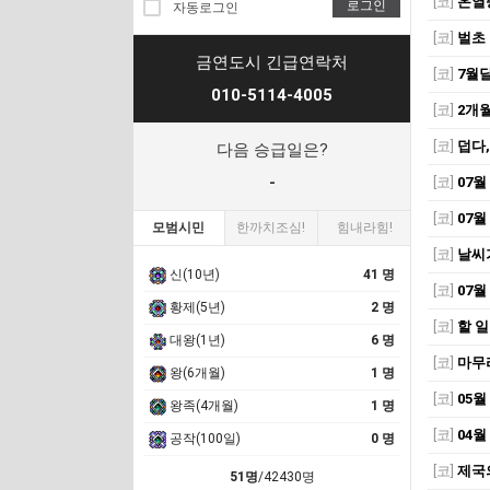
[코]
온열
로그인
자동로그인
[코]
벌초
금연도시 긴급연락처
[코]
7월달
010-5114-4005
[코]
2개월
[코]
덥다,
다음 승급일은?
-
[코]
07월
[코]
07월
모범시민
한까치조심!
힘내라힘!
[코]
날씨가
신(10년)
41 명
[코]
07월
황제(5년)
2 명
[코]
할 일
대왕(1년)
6 명
[코]
마무
왕(6개월)
1 명
[코]
05월
왕족(4개월)
1 명
[코]
04월
공작(100일)
0 명
[코]
제국
51명
/42430명