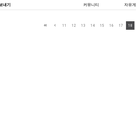
보내기
커뮤니티
자유게
11
12
13
14
15
16
17
18