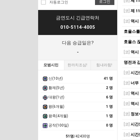
[코]
제 1
로그인
자동로그인
[코]
제 1
금연도시 긴급연락처
[코]
역시 
010-5114-4005
호올스를
호올스 
다음 승급일은?
-
[코]
역시 
명전과 
모범시민
한까치조심!
힘내라힘!
[코]
시간
신(10년)
41 명
[코]
너무 
황제(5년)
2 명
[코]
역시 
대왕(1년)
6 명
[코]
역시 
왕(6개월)
1 명
[코]
정보
왕족(4개월)
1 명
[코]
시간
공작(100일)
0 명
[코]
시간
51명
/42430명