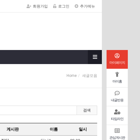
회원가입
로그인
추가메뉴
마이페이지
Home
새글모음
마이홈
내글반응
검색
타임라인
게시판
이름
일시
관심게시판