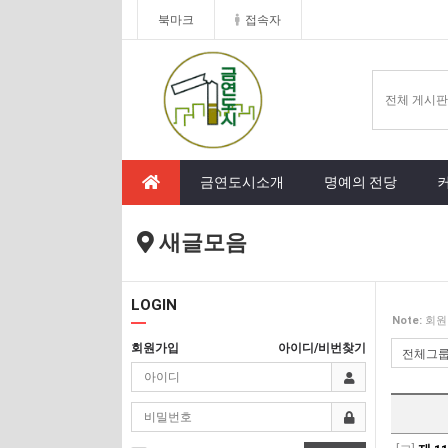
북마크
접속자
금연도시소개
명예의 전당
새글모음
LOGIN
Note:
회원
회원가입
아이디/비번찾기