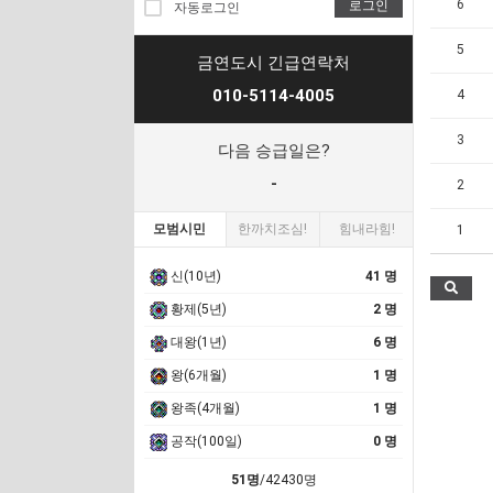
6
로그인
자동로그인
5
금연도시 긴급연락처
010-5114-4005
4
3
다음 승급일은?
-
2
모범시민
한까치조심!
힘내라힘!
1
신(10년)
41 명
황제(5년)
2 명
대왕(1년)
6 명
왕(6개월)
1 명
왕족(4개월)
1 명
공작(100일)
0 명
51명
/42430명