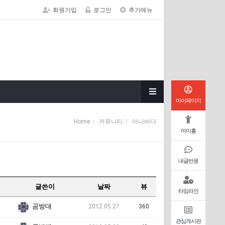
회원가입
로그인
추가메뉴
마이페이지
Home
커뮤니티
아나바다
마이홈
내글반응
글쓴이
날짜
뷰
타임라인
곰방대
2012.05.27
360
관심게시판