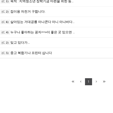
목적 : 지역청소년 장학기금 마련을 위한 동수바자회
(C.
1
)
접이용 자전거 구합니다.
(C.
2
)
살아있는 거대공룡 아나콘다 아니 아나바다여 영원하라. 하드^^;;;
(C.
6
)
누구나 좋아하는 꽁자==>더 좋은 곳 있으면 갈켜줘요....^^;
(C.
4
)
잊고 있다가...
(C.
2
)
중고 복합기나 프린터 삽니다
(C.
5
)
1