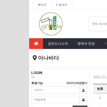
북마크
접속자
금연도시소개
명예의 전당
아나바다
LOGIN
전체 7 건 
회원가입
아이디/비번찾기
번호
7