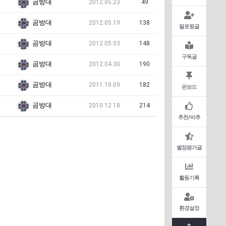
곰방대
2012.05.23
49
곰방대
2012.05.19
138
팔로윙글
곰방대
2012.05.03
148
구독글
곰방대
2012.04.30
190
곰방대
2011.10.09
182
핀보드
곰방대
2010.12.18
214
추천/비추
별점평가글
활동기록
환경설정