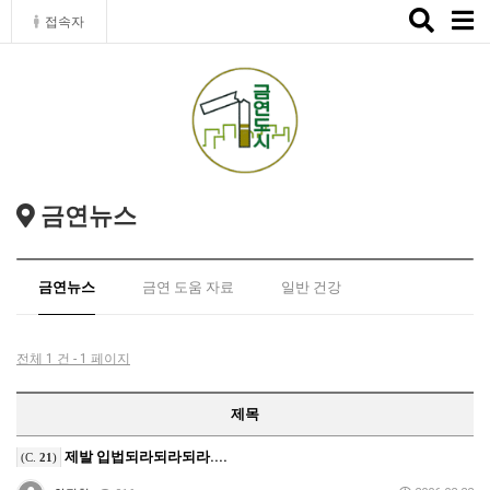
Toggle
접속자
naviga
금연뉴스
금연뉴스
금연 도움 자료
일반 건강
전체 1 건 - 1 페이지
제목
제발 입법되라되라되라....
(C.
21
)