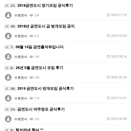
2018금연도시 정기모임 공식후기
(C.
25
)
2018.11.29
수호천사
234
2018년 금연도시 급 벙개모임 공지
(C.
18
)
2018.05.03
수호천사
215
08월 16일 금연출석부입니다.
(C.
7
)
2022.08.16
수호천사
195
26년 5월 금연도시 모임 후기
(C.
6
)
2026.05.24
수호천사
183
2019 금연도시 번개모임 공식후기
(C.
18
)
2019.10.01
수호천사
174
금연도시 여주정모 공식후기
(C.
25
)
2025.06.08
수호천사
165
털보라네 형님 ^^
(C.
9
)