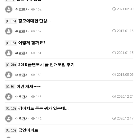
2021.02.09
수호천사
162
정모에대한 단상...
(C.
15
)
2017.01.15
수호천사
152
어떻게 할까요?
(C.
15
)
2021.01.15
수호천사
151
2018 금연도시 급 번개모임 후기
(C.
20
)
2018.05.09
수호천사
150
이런 개새~~~
(C.
9
)
2020.12.24
수호천사
146
강아지도 듣는 귀가 있는데...
(C.
13
)
2020.12.17
수호천사
142
금연아파트
(C.
15
)