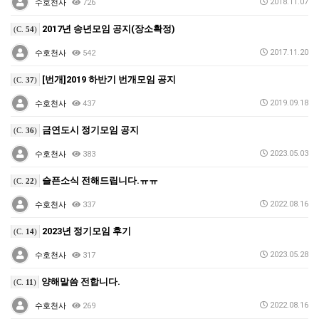
2018.11.07
수호천사
726
2017년 송년모임 공지(장소확정)
(C.
54
)
2017.11.20
수호천사
542
[번개]2019 하반기 번개모임 공지
(C.
37
)
2019.09.18
수호천사
437
금연도시 정기모임 공지
(C.
36
)
2023.05.03
수호천사
383
슬픈소식 전해드립니다.ㅠㅠ
(C.
22
)
2022.08.16
수호천사
337
2023년 정기모임 후기
(C.
14
)
2023.05.28
수호천사
317
양해말씀 전합니다.
(C.
11
)
2022.08.16
수호천사
269