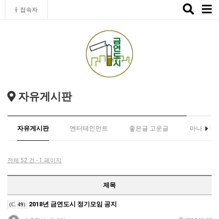
Toggle
접속자
naviga
자유게시판
자유게시판
엔터테인먼트
좋은글 고운글
아나바다
전체 52 건 - 1 페이지
제목
2018년 금연도시 정기모임 공지
(C.
49
)