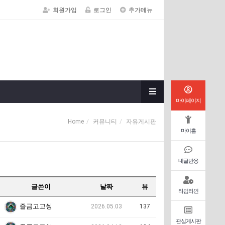
회원가입
로그인
추가메뉴
마이페이지
Home
커뮤니티
자유게시판
마이홈
내글반응
글쓴이
날짜
뷰
타임라인
즐금고고씽
2026.05.03
137
관심게시판