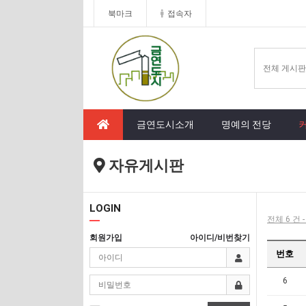
북마크
접속자
금연도시소개
명예의 전당
자유게시판
LOGIN
전체 6 건 
회원가입
아이디/비번찾기
번호
6