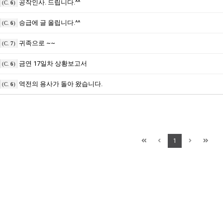
공작인사. 드립니다.^^
(C.
6
)
승급에 글 올립니다.^^
(C.
6
)
귀족으로 ~~
(C.
7
)
금연 17일차 상황보고서
(C.
6
)
역전의 용사가 돌아 왔습니다.
(C.
6
)
1