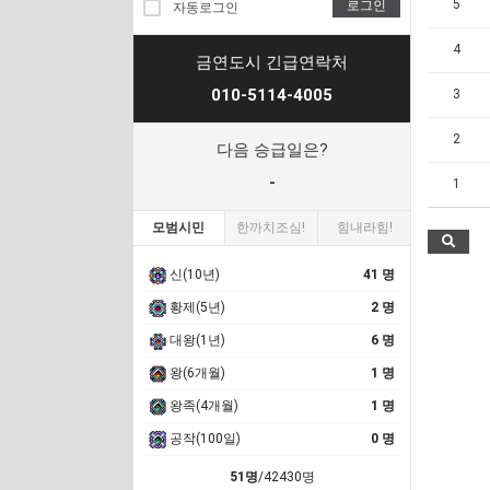
5
로그인
자동로그인
4
금연도시 긴급연락처
010-5114-4005
3
2
다음 승급일은?
-
1
모범시민
한까치조심!
힘내라힘!
신(10년)
41 명
황제(5년)
2 명
대왕(1년)
6 명
왕(6개월)
1 명
왕족(4개월)
1 명
공작(100일)
0 명
51명
/42430명