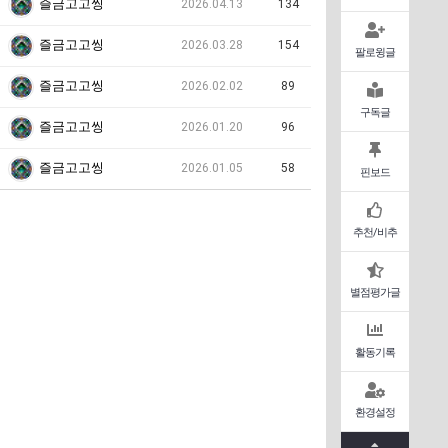
즐금고고씽
2026.04.13
134
즐금고고씽
2026.03.28
154
팔로윙글
즐금고고씽
2026.02.02
89
구독글
즐금고고씽
2026.01.20
96
즐금고고씽
2026.01.05
58
핀보드
추천/비추
별점평가글
활동기록
환경설정