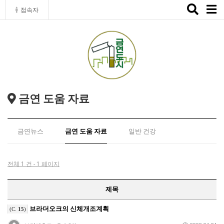
Toggle
접속자
naviga
금연 도움 자료
금연뉴스
금연 도움 자료
일반 건강
전체 1 건 - 1 페이지
제목
브라더오크의 신체개조계획
(C.
15
)