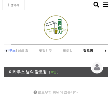
Toggle
접속자
naviga
[
이카루스
] 님의 홈
맞팔친구
팔로워
팔로윙
이카루스 님의 팔로윙
(
0명
)
팔로우한 회원이 없습니다.