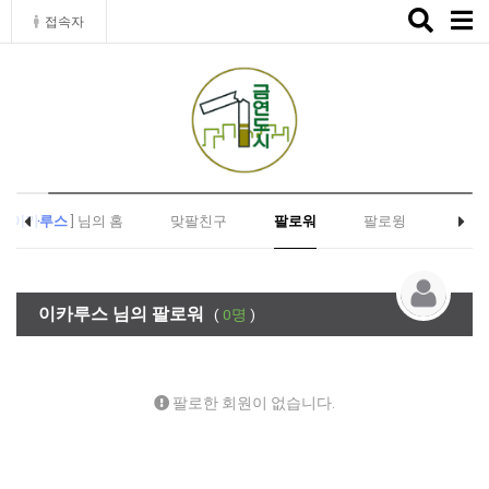
Toggle
접속자
naviga
[
이카루스
] 님의 홈
맞팔친구
팔로워
팔로윙
이카루스 님의 팔로워
(
0명
)
팔로한 회원이 없습니다.