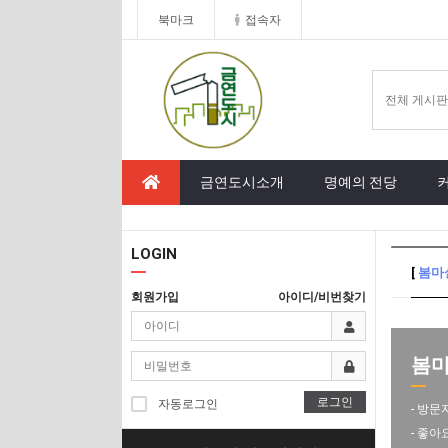
북마크
접속자
금연도시소개
명예의 전당
LOGIN
[
봄마
회원가입
아이디/비번찾기
봄마실
로그인
자동로그인
- 방문
- 좋아