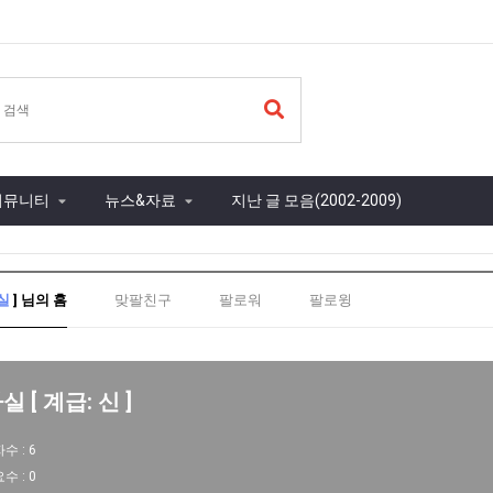
커뮤니티
뉴스&자료
지난 글 모음(2002-2009)
실
] 님의 홈
맞팔친구
팔로워
팔로윙
 [ 계급: 신 ]
자수 :
6
요수 :
0