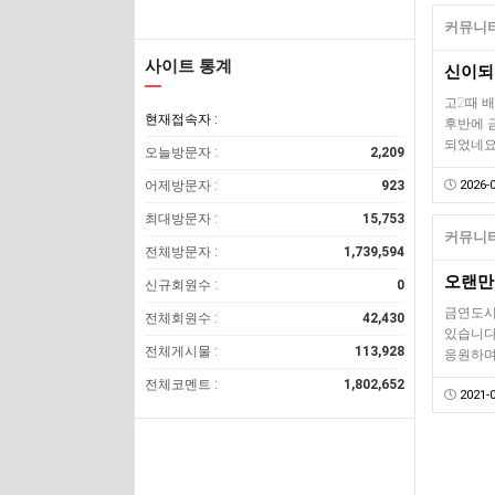
커뮤니티
사이트 통계
신이되
고2때 
현재접속자 :
후반에 
되었네요
오늘방문자 :
2,209
어제방문자 :
923
2026-0
최대방문자 :
15,753
커뮤니티
전체방문자 :
1,739,594
오랜만
신규회원수 :
0
금연도시
전체회원수 :
42,430
있습니다
전체게시물 :
113,928
응원하며
전체코멘트 :
1,802,652
2021-0