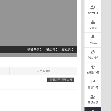
팔로윙글
구독글
핀보드
맞팔친구 0
팔로워 0
팔로윙 0
추천/비추
팔로윙 (0)
별점평가글
맞팔친구 전체보기
활동기록
환경설정