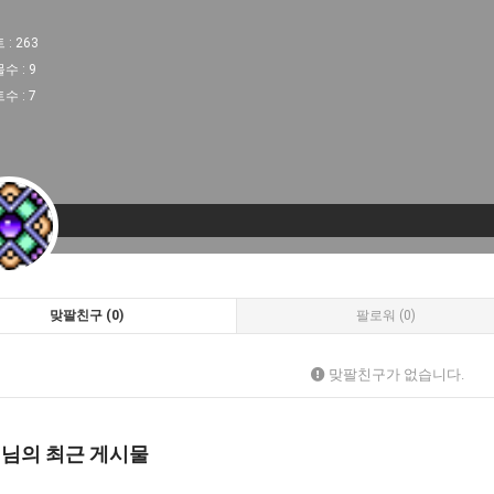
 :
263
물수 :
9
트수 :
7
맞팔친구 (0)
팔로워 (0)
맞팔친구가 없습니다.
 님의 최근 게시물