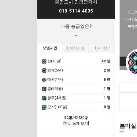
금연도시 긴급연락처
010-5114-4005
- 포인트
- 게시
다음 승급일은?
- 코멘
-
모범시민
한까치조심!
힘내라힘!
신(10년)
42 명
황제(5년)
2 명
대왕(1년)
6 명
왕(6개월)
1 명
왕족(4개월)
1 명
공작(100일)
0 명
52명
/42430명
[전체 통계 보기]
봄마실