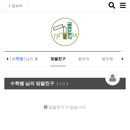
Toggle
접속자
naviga
[
수학쌤
] 님의 홈
맞팔친구
팔로워
팔로윙
수학쌤 님의 맞팔친구
(
0명
)
맞팔친구가 없습니다.