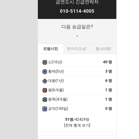
금연도시 긴급연락처
010-5114-4005
다음 승급일은?
-
모범시민
한까치조심!
힘내라힘!
신(10년)
40 명
황제(5년)
3 명
대왕(1년)
6 명
왕(6개월)
1 명
왕족(4개월)
1 명
공작(100일)
0 명
51명
/42429명
[전체 통계 보기]