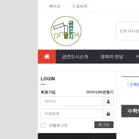
북마크
접속자
금연도시소개
명예의 전당
LOGIN
[
수학
회원가입
아이디/비번찾기
수학
로그인
자동로그인