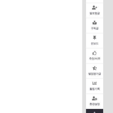
팔로윙글
구독글
핀보드
추천/비추
별점평가글
활동기록
환경설정