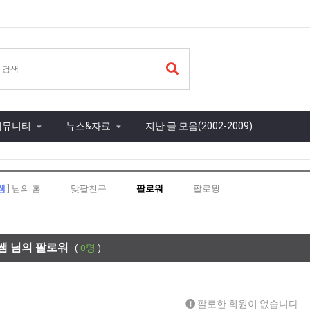
커뮤니티
뉴스&자료
지난 글 모음(2002-2009)
쌤
] 님의 홈
맞팔친구
팔로워
팔로윙
쌤 님의 팔로워
(
0명
)
팔로한 회원이 없습니다.