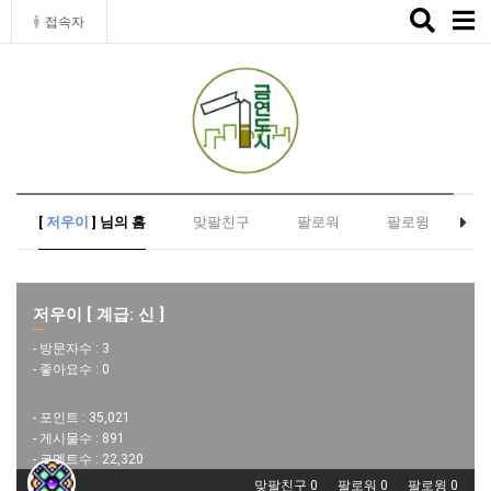
Toggle
접속자
naviga
[
저우이
] 님의 홈
맞팔친구
팔로워
팔로윙
저우이 [ 계급: 신 ]
- 방문자수 :
3
- 좋아요수 :
0
- 포인트 :
35,021
- 게시물수 :
891
- 코멘트수 :
22,320
맞팔친구 0
팔로워 0
팔로윙 0