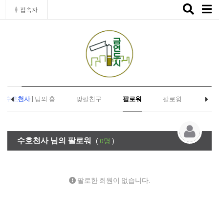
Toggle
접속자
naviga
[
수호천사
] 님의 홈
맞팔친구
팔로워
팔로윙
수호천사 님의 팔로워
(
0명
)
팔로한 회원이 없습니다.