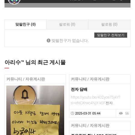
맞팔친구 (0)
팔로워 (0)
팔로윙 (0)
맞팔친구 전체보기
맞팔친구가 없습니다.
아리수™ 님의 최근 게시물
커뮤니티 / 자유게시판
커뮤니티 / 자유게시판
전자 담배
https://youtu.be/402yce75j4Y?
si=efeDXrwc4NjX-kSF전자…
2025-03-31 05:44
56
커뮤니티 / 자유게시판