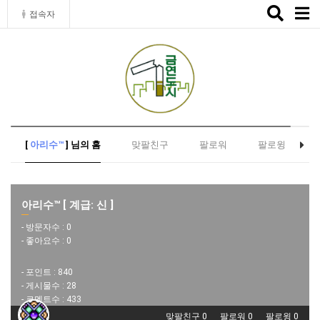
Toggle
접속자
naviga
[
아리수™
] 님의 홈
맞팔친구
팔로워
팔로윙
아리수™ [ 계급: 신 ]
- 방문자수 :
0
- 좋아요수 :
0
- 포인트 :
840
- 게시물수 :
28
- 코멘트수 :
433
맞팔친구 0
팔로워 0
팔로윙 0