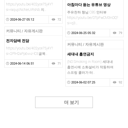
https://youtu.be/402yce75j4Y?
아침마다 듣는 유튜브 영상
si=raqujcNcNeUiRsNb 지…
주유천하 형님 CBS 인터뷰
https://youtu.be/DTpFwCM3nDQ?
2024-06-27 05:12
72
si=q3…
커뮤니티 / 자유게시판
2024-06-25 05:32
79
전자담배 전담
커뮤니티 / 자유게시판
https://youtu.be/402yce75j4Y?
si=2PlH2aPp6vvz-lCE골목…
세대내 흡연금지
(NO Smoking in Room) 세대내
2024-06-14 06:51
71
흡연시에 소화설비가 작동하여
스프링 쿨러가 터…
2024-06-02 07:25
92
더 보기