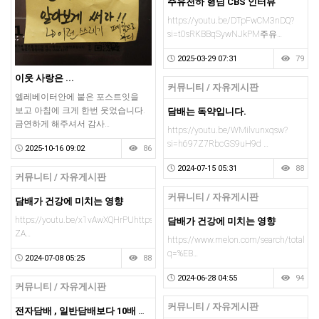
주유천하 형님 CBS 인터뷰
https://youtu.be/DTpFwCM3nDQ?
si=t0sRKBBqSywNJkPM주유…
2025-03-29 07:31
79
이웃 사랑은 ...
커뮤니티 / 자유게시판
엘레베이터안에 붙은 포스트잇을
보고 아침에 크게 한번 웃었습니다.
담배는 독약입니다.
금연하게 해주셔서 감사…
https://youtu.be/WMilvunxqsw?
si=h697Z7RbcGS9uH9d …
2025-10-16 09:02
86
2024-07-15 05:31
88
커뮤니티 / 자유게시판
커뮤니티 / 자유게시판
담배가 건강에 미치는 영향
https://youtu.be/x1vAwXQHrPUhttps://youtu.be/wP-
담배가 건강에 미치는 영향
ZA…
https://www.melon.com/search/total/in
q=%EB…
2024-07-08 05:25
88
2024-06-28 04:55
94
커뮤니티 / 자유게시판
커뮤니티 / 자유게시판
전자담배 , 일반담배보다 10배 위험하다.